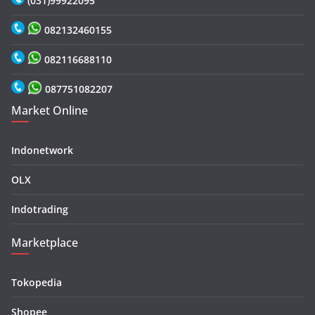
(031)99922095
082132460155
082116688110
087751082207
Market Online
Indonetwork
OLX
Indotrading
Marketplace
Tokopedia
Shopee