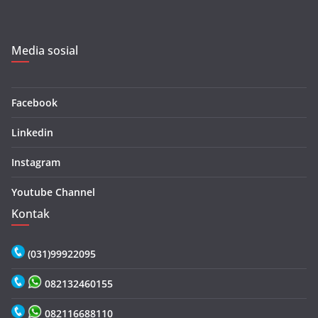
Media sosial
Facebook
Linkedin
Instagram
Youtube Channel
Kontak
(031)99922095
082132460155
082116688110