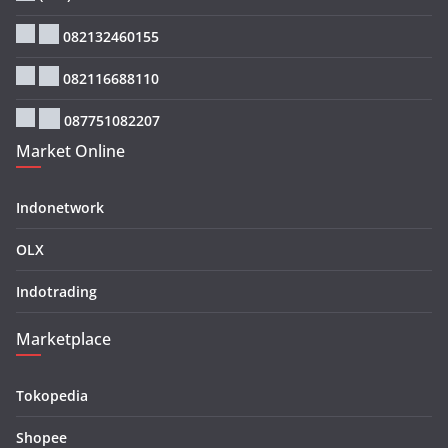
082132460155
082116688110
087751082207
Market Online
Indonetwork
OLX
Indotrading
Marketplace
Tokopedia
Shopee