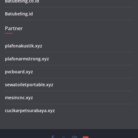
Batubeling.co.id
Batubeling.id
Partner
plafonakustik.xyz
plafonarmstrong.xyz
pvcboard.xyz
sewatoiletportable.xyz
mesincnc.xyz
cucikarpetsurabaya.xyz