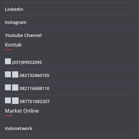
Linkedin
Instagram
Youtube Channel
Kontak
(031)99922095
082132460155
082116688110
087751082207
Market Online
Indonetwork