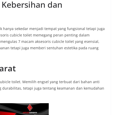
k Kebersihan dan
dak hanya sekedar menjadi tempat yang fungsional tetapi juga
soris cubicle toilet memegang peran penting dalam
 mengulas 7 macam aksesoris cubicle toilet yang esensial,
manan tetapi juga memberi sentuhan estetika pada ruang
Karat
ubicle toilet. Memilih engsel yang terbuat dari bahan anti
ang durabilitas, tetapi juga tentang keamanan dan kemudahan