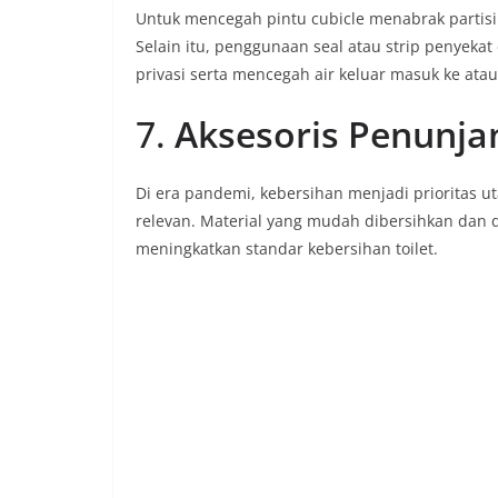
Untuk mencegah pintu cubicle menabrak partisi 
Selain itu, penggunaan seal atau strip penyeka
privasi serta mencegah air keluar masuk ke atau 
7.
Aksesoris Penunja
Di era pandemi, kebersihan menjadi prioritas 
relevan. Material yang mudah dibersihkan dan
meningkatkan standar kebersihan toilet.