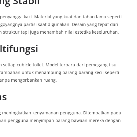
ng Stabil
a penyangga kaki. Material yang kuat dan tahan lama seperti
goyangnya partisi saat digunakan. Desain yang tepat dari
struktur tapi juga menambah nilai estetika keseluruhan.
tifungsi
setiap cubicle toilet. Model terbaru dari pemegang tisu
 tambahan untuk menampung barang-barang kecil seperti
tanpa mengorbankan ruang.
as
yang meningkatkan kenyamanan pengguna. Ditempatkan pada
kinkan pengguna menyimpan barang bawaan mereka dengan