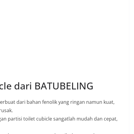
icle dari BATUBELING
i terbuat dari bahan fenolik yang ringan namun kuat,
rusak.
n partisi toilet cubicle sangatlah mudah dan cepat,