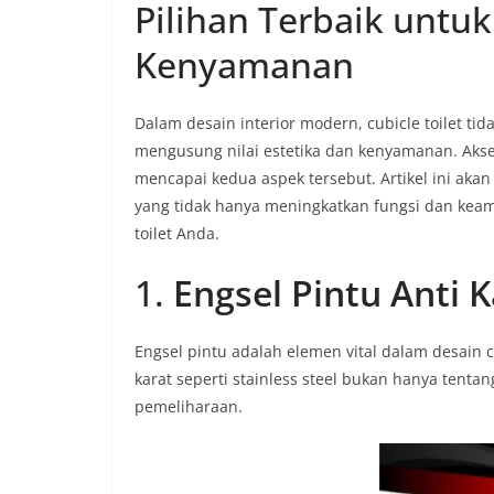
Pilihan Terbaik untu
Kenyamanan
Dalam desain interior modern, cubicle toilet ti
mengusung nilai estetika dan kenyamanan. Akse
mencapai kedua aspek tersebut. Artikel ini akan
yang tidak hanya meningkatkan fungsi dan kea
toilet Anda.
1.
Engsel Pintu Anti 
Engsel pintu adalah elemen vital dalam desain c
karat seperti stainless steel bukan hanya tent
pemeliharaan.