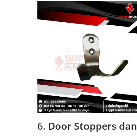
6.
Door Stoppers dan