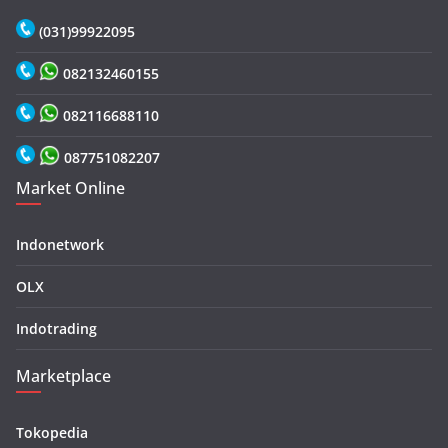
(031)99922095
082132460155
082116688110
087751082207
Market Online
Indonetwork
OLX
Indotrading
Marketplace
Tokopedia