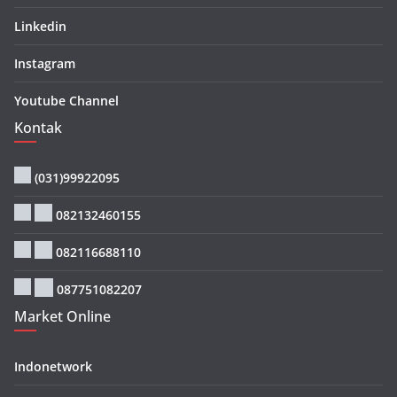
Linkedin
Instagram
Youtube Channel
Kontak
(031)99922095
082132460155
082116688110
087751082207
Market Online
Indonetwork