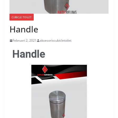
CUBICLE TOILET
Handle
Februari 2, 2021
aksesoriscubicletoilet
Handle