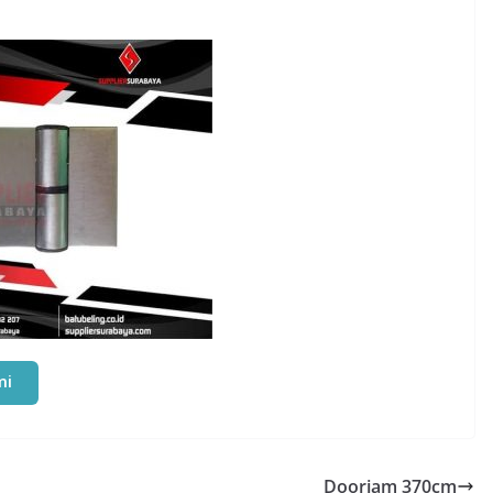
mi
Doorjam 370cm