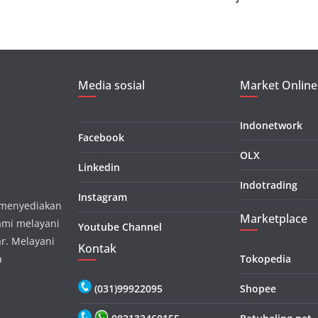
Media sosial
Market Online
Indonetwork
Facebook
OLX
Linkedin
Indotrading
Instagram
, menyediakan
Marketplace
ami melayani
Youtube Channel
r. Melayani
Kontak
a
Tokopedia
(031)99922095
Shopee