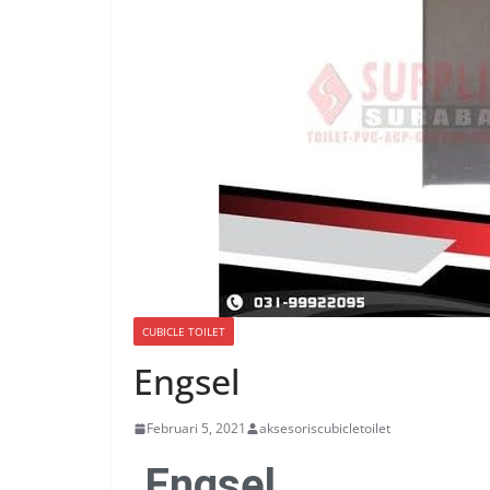
CUBICLE TOILET
Engsel
Februari 5, 2021
aksesoriscubicletoilet
Engsel