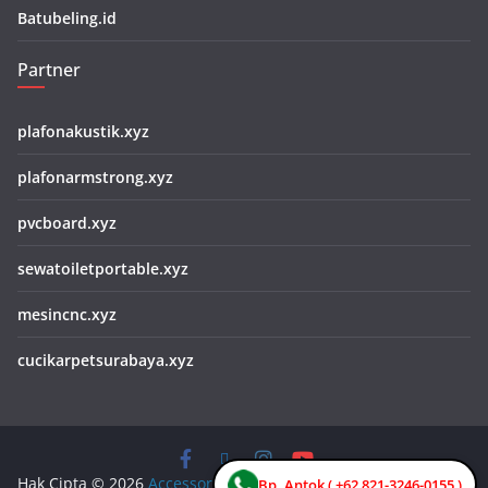
Batubeling.id
Partner
plafonakustik.xyz
plafonarmstrong.xyz
pvcboard.xyz
sewatoiletportable.xyz
mesincnc.xyz
cucikarpetsurabaya.xyz
Hak Cipta © 2026
Accessories Cubicle Toilet
. Keseluruhan Hak
Bp. Antok ( +62 821-3246-0155 )