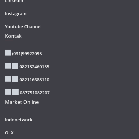
Linkedin
Instagram
Youtube Channel
Kontak
(031)99922095
082132460155
082116688110
087751082207
Market Online
Indonetwork
OLX